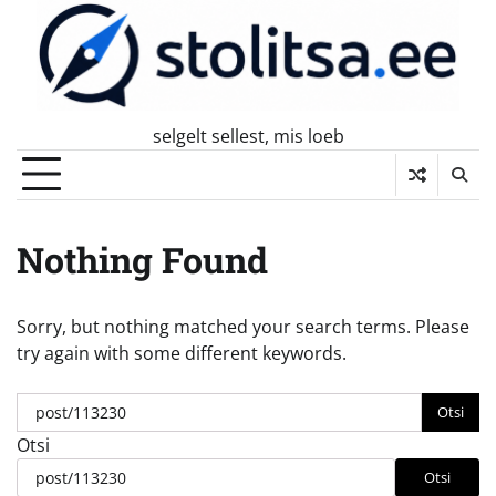
Skip
to
content
selgelt sellest, mis loeb
Nothing Found
Sorry, but nothing matched your search terms. Please
try again with some different keywords.
Otsi:
Otsi
Otsi